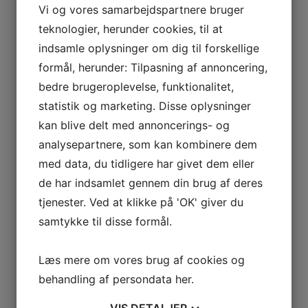
Lad os hjælpe dig med dine husberegninger.
Vi og vores samarbejdspartnere bruger
Beskriv kort dit projekt og upload evt.
teknologier, herunder cookies, til at
projekttegninger, og få et uforpligtende tilbud inden
indsamle oplysninger om dig til forskellige
for 24 timer.
formål, herunder: Tilpasning af annoncering,
bedre brugeroplevelse, funktionalitet,
statistik og marketing. Disse oplysninger
Navn
*
kan blive delt med annoncerings- og
analysepartnere, som kan kombinere dem
Telefon
*
med data, du tidligere har givet dem eller
de har indsamlet gennem din brug af deres
E-mail
*
tjenester. Ved at klikke på 'OK' giver du
samtykke til disse formål.
Besked
*
Læs mere om vores brug af cookies og
behandling af persondata
her
.
VIS
DETALJER